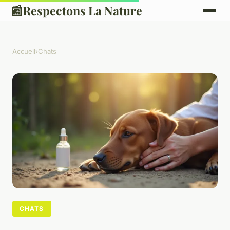
📰
Respectons La Nature
Accueil
›
Chats
CHATS