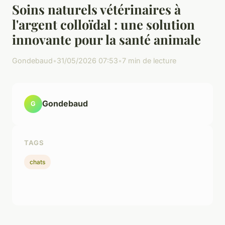
Soins naturels vétérinaires à
l'argent colloïdal : une solution
innovante pour la santé animale
Gondebaud
•
31/05/2026 07:53
•
7 min de lecture
Gondebaud
G
TAGS
chats